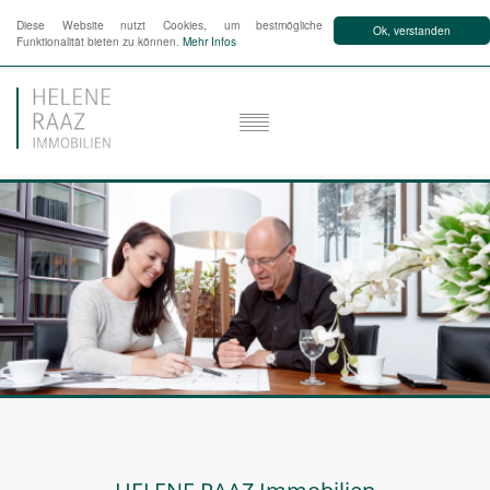
Diese Website nutzt Cookies, um bestmögliche
Ok, verstanden
Funktionalität bieten zu können.
Mehr Infos
HOME
IMMOBILIEN
➚
LEISTUNGEN
REFERENZEN
KONTAKT